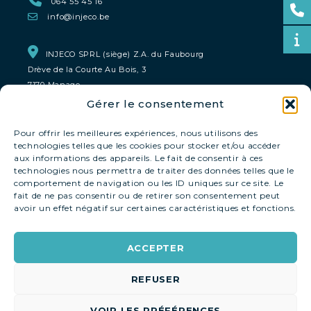
064 55 45 16
info@injeco.be
INJECO SPRL (siège) Z.A. du Faubourg
Drève de la Courte Au Bois, 3
7170 Manage
Gérer le consentement
INJECO Bruxelles & Liège
0800 93 159
Pour offrir les meilleures expériences, nous utilisons des
technologies telles que les cookies pour stocker et/ou accéder
aux informations des appareils. Le fait de consentir à ces
INJECO Namur
technologies nous permettra de traiter des données telles que le
comportement de navigation ou les ID uniques sur ce site. Le
0800 93 159
fait de ne pas consentir ou de retirer son consentement peut
avoir un effet négatif sur certaines caractéristiques et fonctions.
INJECO MONS-Tournai
0800 93 159
ACCEPTER
REFUSER
VOIR LES PRÉFÉRENCES