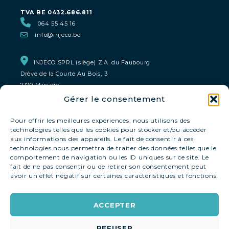
TVA BE 0432.686.811
064 55 45 16
info@injeco.be
INJECO SPRL (siège) Z.A. du Faubourg
Drève de la Courte Au Bois, 3
7170 Manage
Gérer le consentement
INJECO Bruxelles & Liège
0800 93 159
Pour offrir les meilleures expériences, nous utilisons des
technologies telles que les cookies pour stocker et/ou accéder
aux informations des appareils. Le fait de consentir à ces
INJECO Namur
technologies nous permettra de traiter des données telles que le
comportement de navigation ou les ID uniques sur ce site. Le
0800 93 159
fait de ne pas consentir ou de retirer son consentement peut
avoir un effet négatif sur certaines caractéristiques et fonctions.
INJECO MONS-Tournai
0800 93 159
ACCEPTER
REFUSER