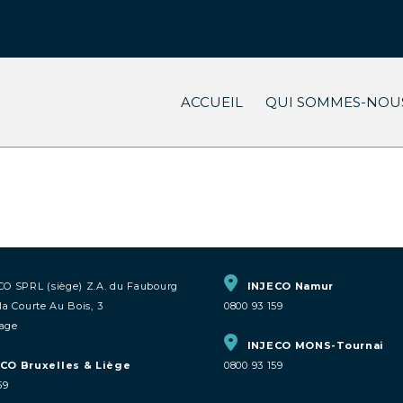
ACCUEIL
QUI SOMMES-NOUS
CO SPRL (siège) Z.A. du Faubourg
INJECO Namur
la Courte Au Bois, 3
0800 93 159
age
INJECO MONS-Tournai
CO Bruxelles & Liège
0800 93 159
59