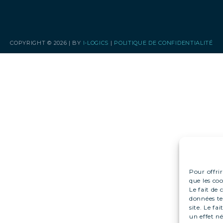
COPYRIGHT © 2026 | BY
I-LOGICS
|
POLITIQUE DE CONFIDENTIALITÉ
Pour offrir
que les co
Le fait de
données te
site. Le f
un effet né