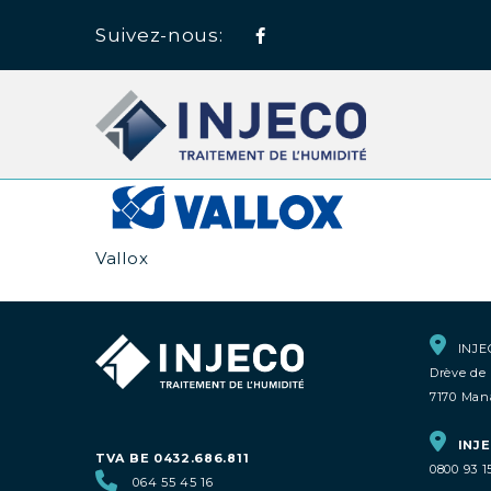
Suivez-nous:
Facebook
Vallox
INJE
Drève de 
7170 Man
INJE
TVA BE 0432.686.811
0800 93 1
064 55 45 16