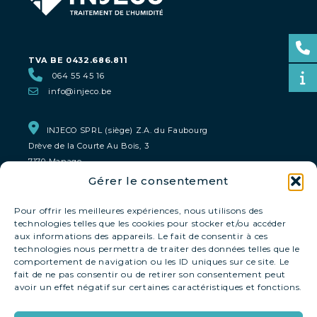
TVA BE 0432.686.811
064 55 45 16
info@injeco.be
INJECO SPRL (siège) Z.A. du Faubourg
Drève de la Courte Au Bois, 3
7170 Manage
Gérer le consentement
INJECO Bruxelles & Liège
0800 93 159
Pour offrir les meilleures expériences, nous utilisons des
technologies telles que les cookies pour stocker et/ou accéder
aux informations des appareils. Le fait de consentir à ces
INJECO Namur
technologies nous permettra de traiter des données telles que le
comportement de navigation ou les ID uniques sur ce site. Le
0800 93 159
fait de ne pas consentir ou de retirer son consentement peut
avoir un effet négatif sur certaines caractéristiques et fonctions.
INJECO MONS-Tournai
0800 93 159