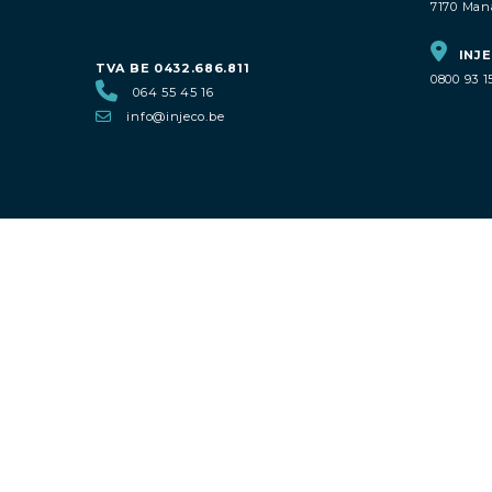
7170 Man
INJE
TVA BE 0432.686.811
0800 93 1
064 55 45 16
info@injeco.be