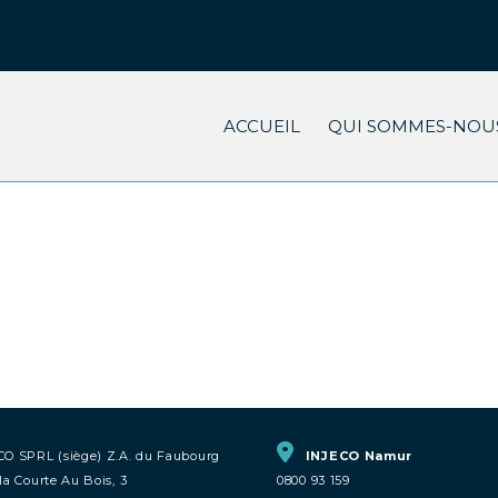
ACCUEIL
QUI SOMMES-NOUS
CO SPRL (siège) Z.A. du Faubourg
INJECO Namur
la Courte Au Bois, 3
0800 93 159