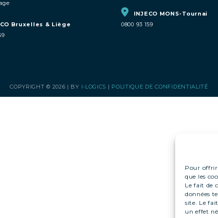
age
INJECO MONS-Tournai
CO Bruxelles & Liège
0800 93 159
59
COPYRIGHT © 2026 | BY
I-LOGICS
|
POLITIQUE DE CONFIDENTIALITÉ
Pour offrir
que les co
Le fait de
données te
site. Le f
un effet né