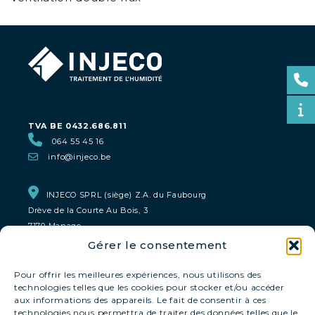
TVA BE 0432.686.811
064 55 45 16
info@injeco.be
INJECO SPRL (siège) Z.A. du Faubourg
Drève de la Courte Au Bois, 3
7170 Manage
Gérer le consentement
INJECO Bruxelles & Liège
0800 93 159
Pour offrir les meilleures expériences, nous utilisons des
technologies telles que les cookies pour stocker et/ou accéder
aux informations des appareils. Le fait de consentir à ces
INJECO Namur
technologies nous permettra de traiter des données telles que le